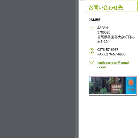
お問い合わせ先
JAMBE
JAPAN
3700525
群馬県邑楽郡大泉町日の
出3-10
0276-57-6987
FAX:0276-57-6986
jambe.gr
een@gmai
l.com