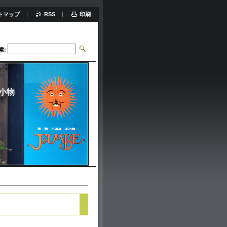
トマップ
RSS
印刷
索:
小物