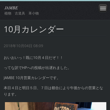
JAMBE
植物 古道具 革小物
10月カレンダー
2018年10月04日 08:09
おいおいっ！既に10月４日だぞ！！
ってな訳でHPへの投稿が出遅れました。
JAMBE 10月営業カレンダーです。
本日４日と明日５日、７日は都合により午後からの営業とな
ります。