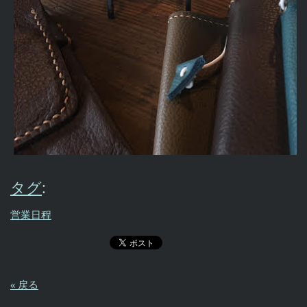
タグ
:
営業日程
« 戻る