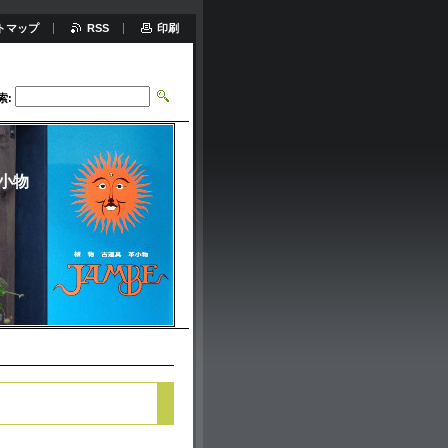
トマップ
RSS
印刷
索:
小物