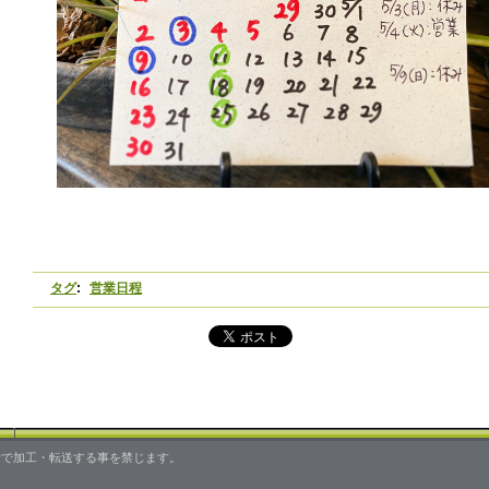
タグ
:
営業日程
ved.| は無断で加工・転送する事を禁じます。