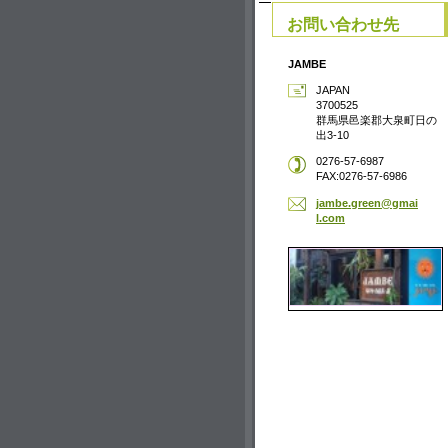
お問い合わせ先
JAMBE
JAPAN
3700525
群馬県邑楽郡大泉町日の
出3-10
0276-57-6987
FAX:0276-57-6986
jambe.gr
een@gmai
l.com