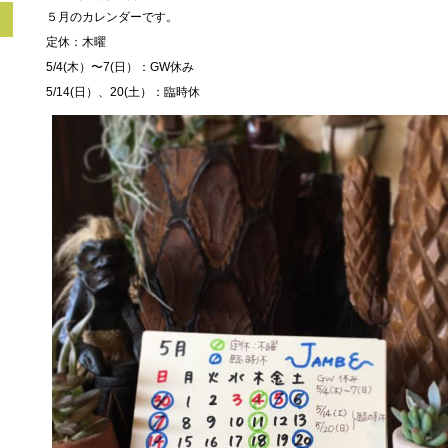
５月のカレンダーです。
定休：木曜
5/4(木）〜7(日）：GW休み
5/14(日）、20(土）：臨時休