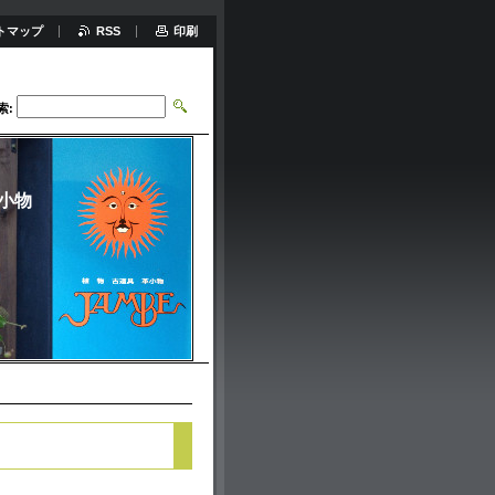
トマップ
RSS
印刷
索:
小物