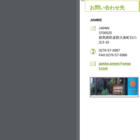
お問い合わせ先
JAMBE
JAPAN
3700525
群馬県邑楽郡大泉町日の
出3-10
0276-57-6987
FAX:0276-57-6986
jambe.gr
een@gmai
l.com