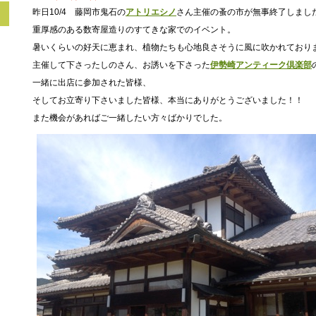
昨日10/4 藤岡市鬼石の
アトリエシノ
さん主催の蚤の市が無事終了しまし
重厚感のある数寄屋造りのすてきな家でのイベント。
暑いくらいの好天に恵まれ、植物たちも心地良さそうに風に吹かれており
主催して下さったしのさん、お誘いを下さった
伊勢崎アンティーク倶楽部
一緒に出店に参加された皆様、
そしてお立寄り下さいました皆様、本当にありがとうございました！！
また機会があればご一緒したい方々ばかりでした。