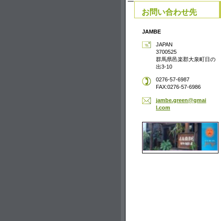
お問い合わせ先
JAMBE
JAPAN
3700525
群馬県邑楽郡大泉町日の
出3-10
0276-57-6987
FAX:0276-57-6986
jambe.gr
een@gmai
l.com