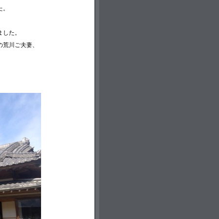
た。
ました。
の荒川ご夫妻、