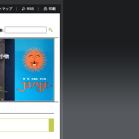
トマップ
RSS
印刷
索:
小物