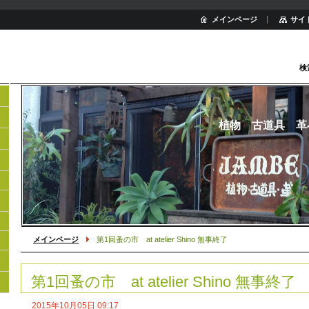
メインページ
サイ
検
植物 古道具 革
メインページ
第1回蚤の市 at atelier Shino 無事終了
第1回蚤の市 at atelier Shino 無事終了
2015年10月05日 09:17