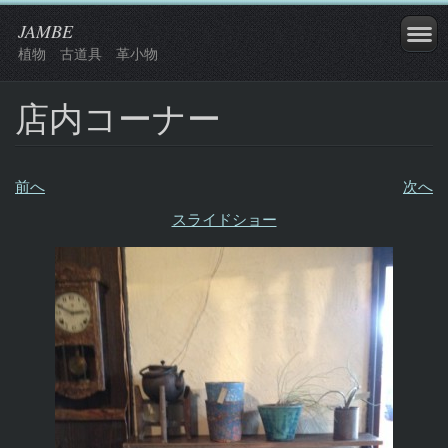
JAMBE
植物 古道具 革小物
店内コーナー
前へ
次へ
スライドショー