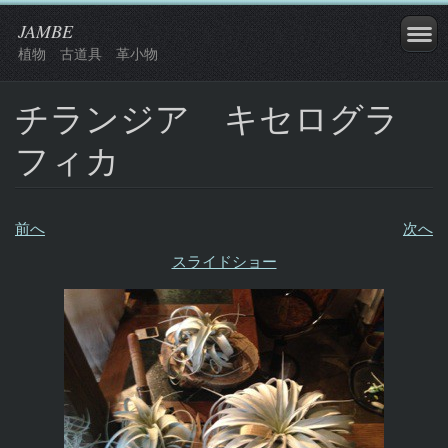
JAMBE
植物 古道具 革小物
チランジア キセログラ
フィカ
前へ
次へ
スライドショー